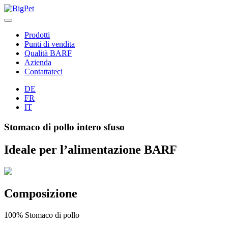
Skip
to
content
Prodotti
Punti di vendita
Qualità BARF
Azienda
Contattateci
DE
FR
IT
Stomaco di pollo intero sfuso
Ideale per l’alimentazione BARF
Composizione
100% Stomaco di pollo