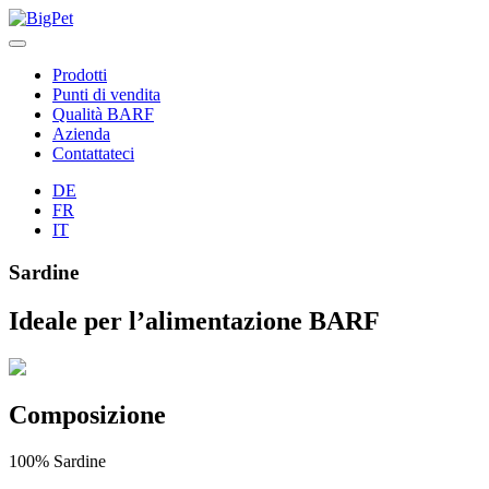
Skip
to
content
Prodotti
Punti di vendita
Qualità BARF
Azienda
Contattateci
DE
FR
IT
Sardine
Ideale per l’alimentazione BARF
Composizione
100% Sardine