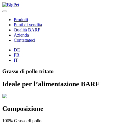
Skip
to
content
Prodotti
Punti di vendita
Qualità BARF
Azienda
Contattateci
DE
FR
IT
Grasso di pollo tritato
Ideale per l’alimentazione BARF
Composizione
100% Grasso di pollo