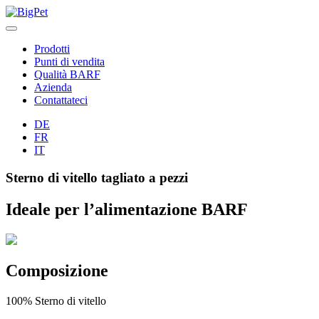
Skip
to
content
Prodotti
Punti di vendita
Qualità BARF
Azienda
Contattateci
DE
FR
IT
Sterno di vitello tagliato a pezzi
Ideale per l’alimentazione BARF
Composizione
100% Sterno di vitello